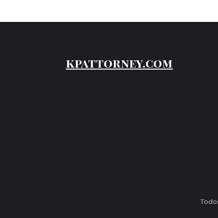
kpattorney.com
Todos