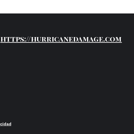
https://hurricanedamage.com
acidad