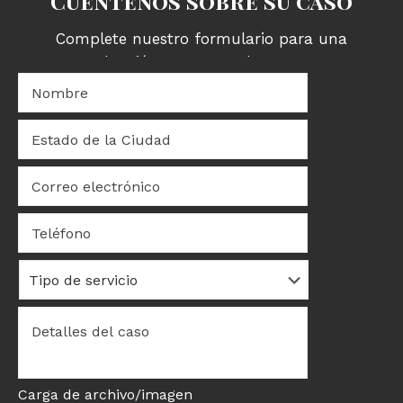
Cuéntenos sobre su caso
Complete nuestro formulario para una
evaluación GRATUITA de su caso.
Nombre:
*
Estado
de
la
Correo
Ciudad
*
electrónico
*
Teléfono
Tipo
de
servicio
Detalles
del
caso
*
Carga de archivo/imagen